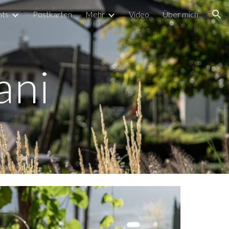
nts
Postkarten
Mehr
Video
Über mich
ion
ani