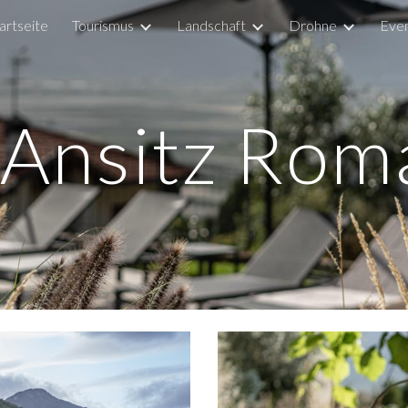
artseite
Tourismus
Landschaft
Drohne
Eve
ip to main content
Skip to navigat
Ansitz Rom