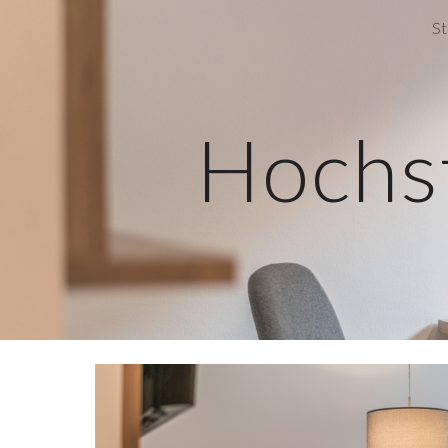
St
Sk
Hochs