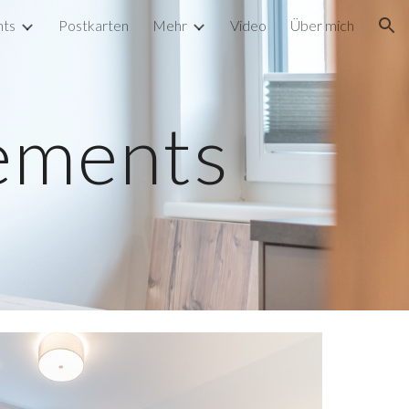
nts
Postkarten
Mehr
Video
Über mich
ion
ements