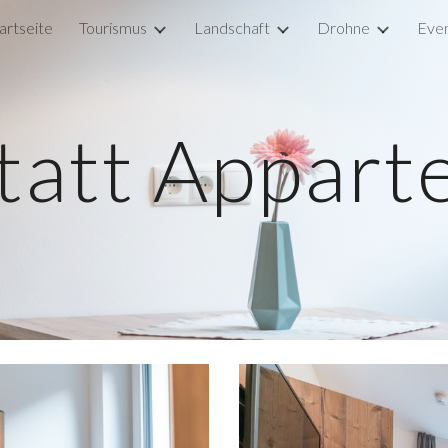
artseite
Tourismus
Landschaft
Drohne
Eve
ip to main content
Skip to navigat
tatt Appart