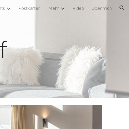
nts
Postkarten
Mehr
Video
Über mich
ion
f