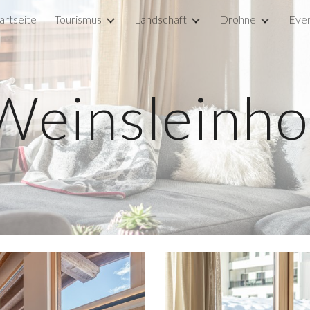
artseite
Tourismus
Landschaft
Drohne
Eve
ip to main content
Skip to navigat
Weinsleinho