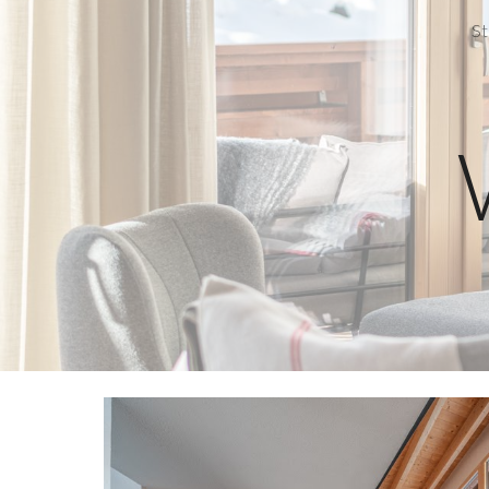
St
Sk